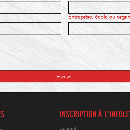
Entreprise, école ou organi
Envoyer
ES
INSCRIPTION À L'INFOL
he