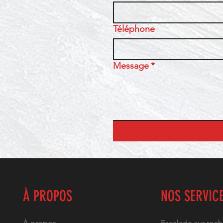
Téléphone
Message
*
À PROPOS
NOS SERVIC
À propos
Escalade sur roc