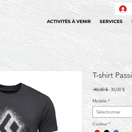
ACTIVITÉS À VENIR
SERVICES
T-shirt Pas
Prix
Prix
 40,00 $ 
30,00 $
original
pro
Modèle
*
Sélectionner
Couleur
*