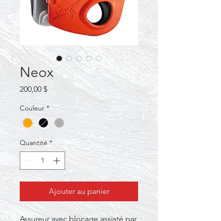
Neox
Prix
200,00 $
Couleur
*
Quantité
*
Ajouter au panier
Assureur avec blocage assisté par