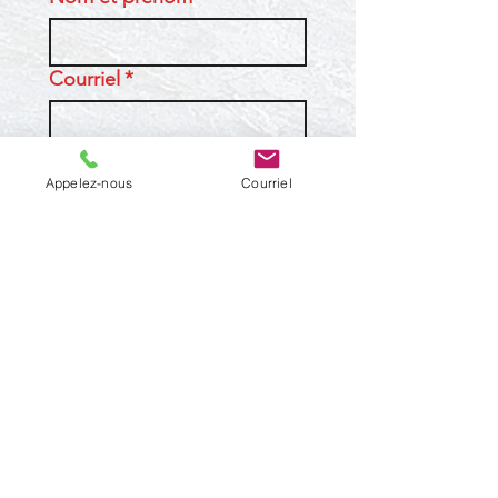
Courriel
*
Téléphone
Appelez-nous
Courriel
Entreprise, école ou
organisation (si applicable)
Message
*
Envoyer