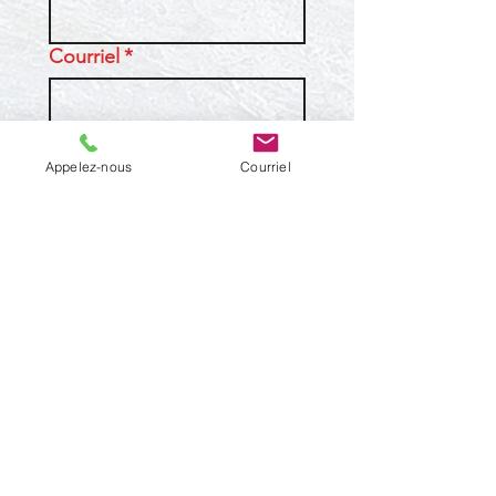
Courriel
*
Téléphone
Appelez-nous
Courriel
Entreprise, école ou
organisation (si applicable)
Message
*
Envoyer