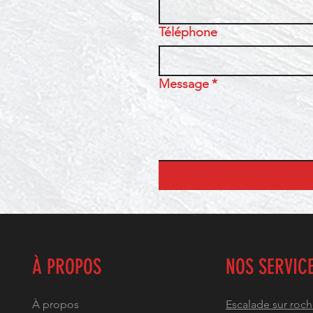
Téléphone
Message
*
À PROPOS
NOS SERVIC
À propos
Escalade sur roc