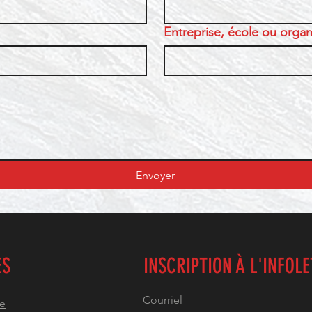
Entreprise, école ou organi
Envoyer
ES
INSCRIPTION À L'INFOL
he