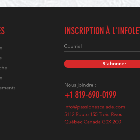
ES
INSCRIPTION À L'INFOL
he
e
S'abonner
che
pe
Nous joindre :
pements
+1
819-690-0199
info@passionescalade.com
5112 Route 155 Trois-Rives
Québec Canada G0X 2C0