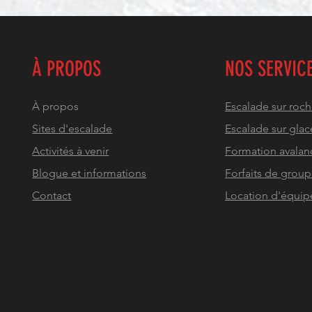
À PROPOS
NOS SERVIC
À propos
Escalade sur roc
Sites d'escalade
Escalade sur glac
Activités à venir
Formation avalan
Blogue et informations
Forfaits de grou
Contact
Location d'équi