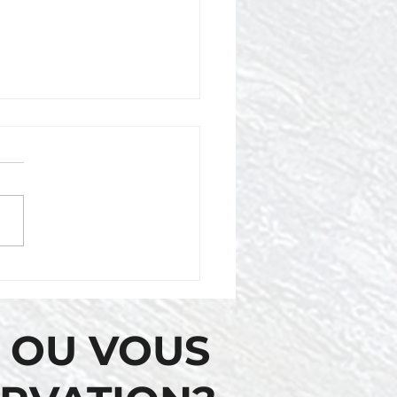
 des chutes de l'île
ille - Shawinigan-Sud
calade cours
 OU VOUS