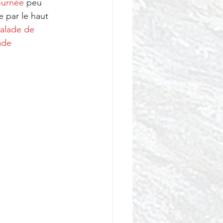
ournée
 peu 
e par le haut 
alade de 
ade 