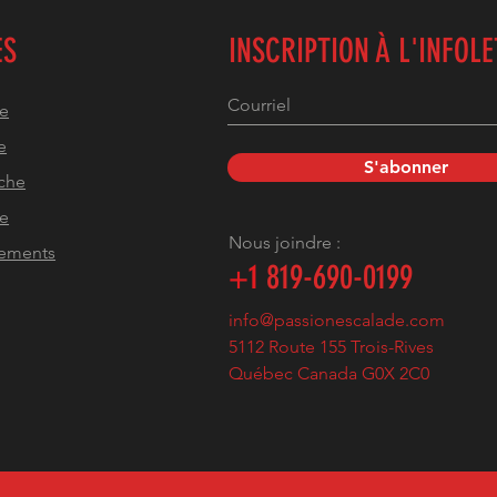
ES
INSCRIPTION À L'INFOL
he
e
S'abonner
che
pe
Nous joindre :
pements
+1
819-690-0199
info@passionescalade.com
5112 Route 155 Trois-Rives
Québec Canada G0X 2C0