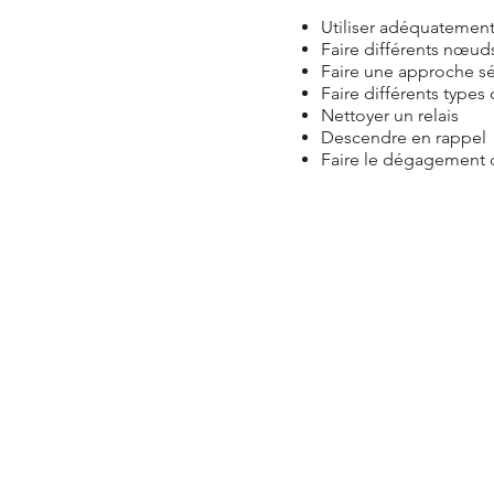
Utiliser adéquatement
Faire différents nœuds
Faire une approche sé
Faire différents types 
Nettoyer un relais
Descendre en rappel
Faire le dégagement 
- Prérequis : Avoir une accr
l'assurage en moulinette et
- Pour qui : Tous ceux de 1
- Où : Site d'escalade de Tr
- Hébergement : Camping grat
- Prix : 208,74$ +tx (240$ tax
Tout l'équipement d'escala
possédez déjà. Nous vous c
de rabais à notre boutique. 
moustique et un pourboire p