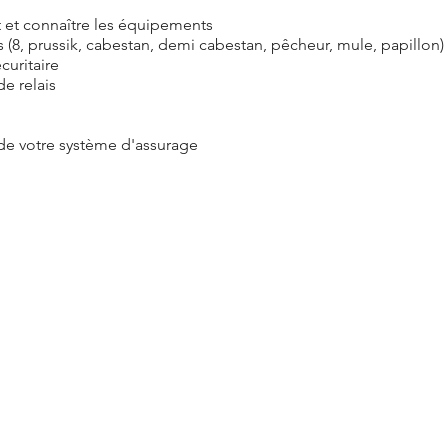
 et connaître les équipements
 (8, prussik, cabestan, demi cabestan, pêcheur, mule, papillon)
curitaire
de relais
de votre système d'assurage
éditation de moulinette dans un centre d'escalade intérieur ou é
 le nœud en 8)
6 ans et plus qui souhaitent devenir autonome en moulinette e
ois-Rives
uit au pied de la paroi le samedi soir. Possibilité de réserver 
es incluses)
de est fournis lors de nos formations. Vous pouvez apporter l
onseillerons sur l'achat d'équipements pendant la formation 
Vous devez apporter de l'eau, un lunch, des collations, de la c
our le moniteur si vous appréciez son travail.