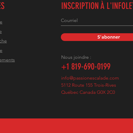
ES
INSCRIPTION À L'INFOL
he
e
S'abonner
che
pe
Nous joindre :
pements
+1
819-690-0199
info@passionescalade.com
5112 Route 155 Trois-Rives
Québec Canada G0X 2C0