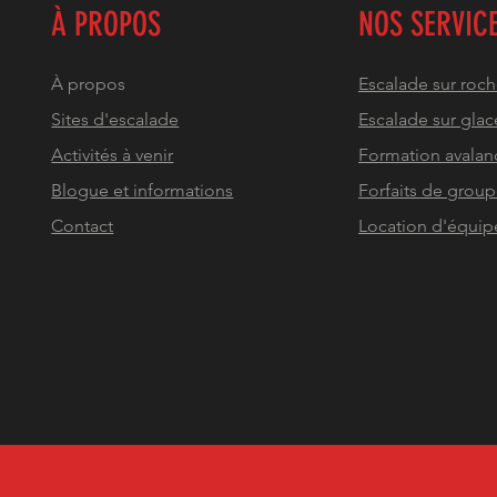
À PROPOS
NOS SERVIC
À propos
Escalade sur roc
Sites d'escalade
Escalade sur glac
Activités à venir
Formation avalan
Blogue et informations
Forfaits de grou
Contact
Location d'équi