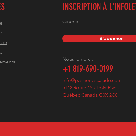
ES
INSCRIPTION À L'INFOL
he
e
S'abonner
che
pe
Nous joindre :
pements
+1
819-690-0199
info@passionescalade.com
5112 Route 155 Trois-Rives
Québec Canada G0X 2C0