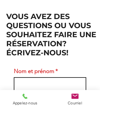
donner 10% de rabais à notre boutique.
Vous devez apporter de l'eau, un lunch, des
VOUS AVEZ DES
collations, de la crème solaire, du chasse
moustique et un pourboire pour le
QUESTIONS OU VOUS
moniteur si vous appréciez son travail.
SOUHAITEZ FAIRE UNE
RÉSERVATION?
ÉCRIVEZ-NOUS!
Nom et prénom
*
Courriel
*
Appelez-nous
Courriel
Téléphone