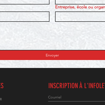
Entreprise, école ou organi
Envoyer
ES
INSCRIPTION À L'INFOL
he