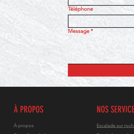
Téléphone
Message
*
À PROPOS
NOS SERVIC
À propos
Escalade sur roc