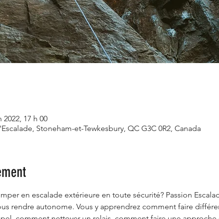
n 2022, 17 h 00
l'Escalade, Stoneham-et-Tewkesbury, QC G3C 0R2, Canada
ement
mper en escalade extérieure en toute sécurité? Passion Escala
ous rendre autonome. Vous y apprendrez comment faire différent
l, comment nettoyer un relais, comment faire une approche sé