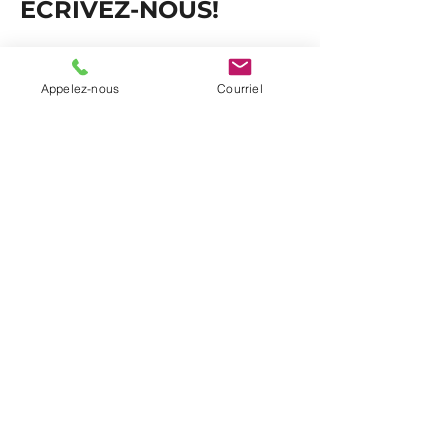
ÉCRIVEZ-NOUS!
Nom et prénom
*
Appelez-nous
Courriel
Courriel
*
Téléphone
Entreprise, école ou
organisation (si applicable)
Message
*