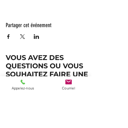
Partager cet événement
VOUS AVEZ DES
QUESTIONS OU VOUS
SOUHAITEZ FAIRE UNE
RÉSERVATION?
Appelez-nous
Courriel
ÉCRIVEZ-NOUS!
Nom et prénom
*