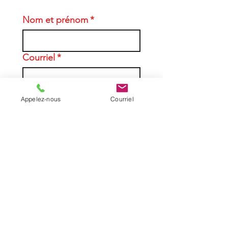
Nom et prénom
*
Courriel
*
Téléphone
Appelez-nous
Courriel
Entreprise, école ou
organisation (si applicable)
Message
*