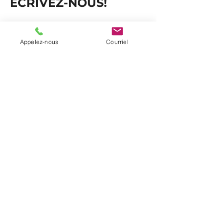
ÉCRIVEZ-NOUS!
Nom et prénom
*
Appelez-nous
Courriel
Courriel
*
Téléphone
Entreprise, école ou
organisation (si applicable)
Message
*