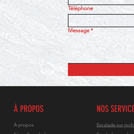
Téléphone
Message
*
À PROPOS
NOS SERVIC
À propos
Escalade sur roc