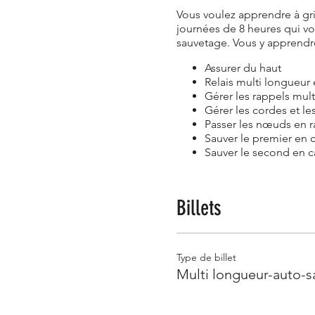
Vous voulez apprendre à gr
journées de 8 heures qui vou
sauvetage. Vous y apprendre
Assurer du haut
Relais multi longueur 
Gérer les rappels mul
Gérer les cordes et l
Passer les nœuds en r
Sauver le premier en 
Sauver le second en c
- Prérequis : Avoir suivi un
une formation de transition
Billets
- Pour qui : Personne de 16
- Lieu : Site d'escalade de T
- Hébergement : Camping grat
- Coût : 226,14$ +tx (260$ ta
Type de billet
Multi longueur-auto-
- Tout l'équipement d'esca
vous conseillerons sur l'ac