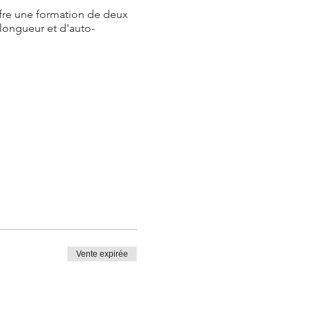
ffre une formation de deux
 longueur et d'auto-
 de cordée ou avoir suivi
itionnelle ou équivalent.
pour le vendredi soir aussi.
Vente expirée
ous possédez déjà. Nous
 10% de rabais à notre