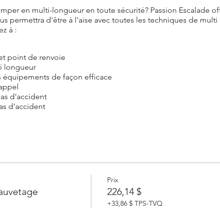
imper en multi-longueur en toute sécurité? Passion Escalade o
s permettra d'être à l'aise avec toutes les techniques de multi
z à :
et point de renvoie
ti longueur
es équipements de façon efficace
appel
cas d'accident
as d'accident
e formation de transition moulinette et une formation de premier
 premier de cordée ou avoir suivi une formation d'escalade trad
 ans et plus qui souhaite grimper des grandes voies
rois-Rives
uit au pied de la paroi le samedi soir. Possibilité de réserver 
xes incluses)
Prix
sauvetage
226,14 $
lade est fournis. Vous pouvez apporter les équipements que v
+33,86 $ TPS-TVQ
hat d'équipements pendant la formation en plus de vous donner