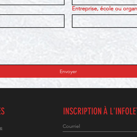
Entreprise, école ou organi
Envoyer
ES
INSCRIPTION À L'INFOL
he