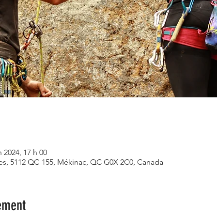
n 2024, 17 h 00
ives, 5112 QC-155, Mékinac, QC G0X 2C0, Canada
ement