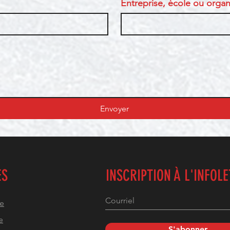
Entreprise, école ou organi
Envoyer
ES
INSCRIPTION À L'INFOL
he
e
S'abonner