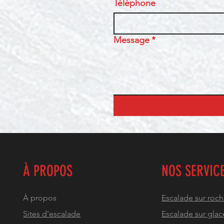
Téléphone
Message
*
À PROPOS
NOS SERVIC
À propos
Escalade sur roc
Sites d'escalade
Escalade sur glac