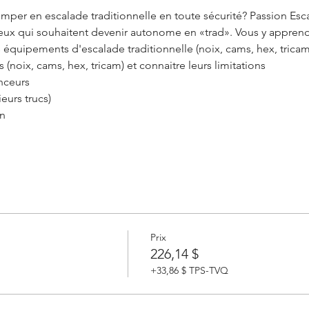
mper en escalade traditionnelle en toute sécurité? Passion Esc
eux qui souhaitent devenir autonome en «trad». Vous y apprendr
s équipements d'escalade traditionnelle (noix, cams, hex, tricam,
s (noix, cams, hex, tricam) et connaitre leurs limitations
inceurs
ieurs trucs)
n
Prix
226,14 $
+33,86 $ TPS-TVQ