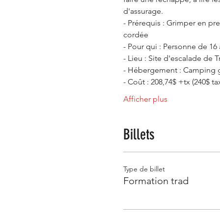
d'assurage.
- Prérequis : Grimper en pr
cordée
- Pour qui : Personne de 16
- Lieu : Site d'escalade de T
- Hébergement : Camping grat
- Coût : 208,74$ +tx (240$ ta
Afficher plus
Billets
Type de billet
Formation trad