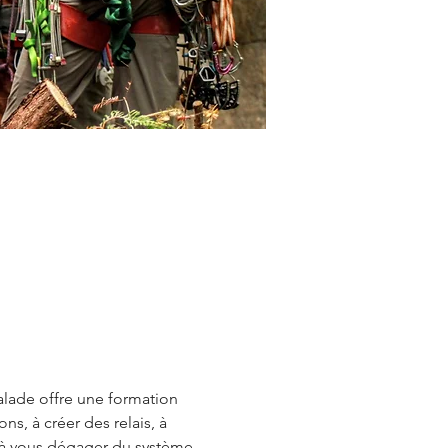
alade offre une formation 
, à créer des relais, à 
et à vous dégager du système 