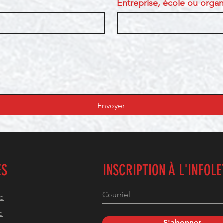
Entreprise, école ou organi
Envoyer
ES
INSCRIPTION À L'INFOL
he
e
S'abonner