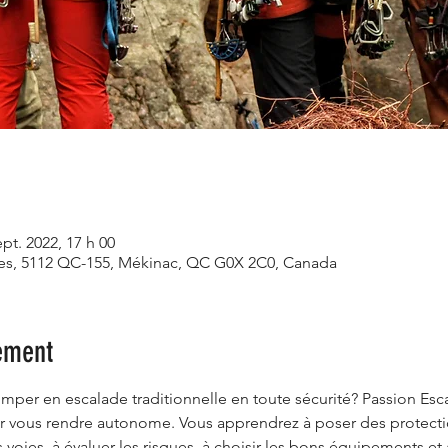
ept. 2022, 17 h 00
ives, 5112 QC-155, Mékinac, QC G0X 2C0, Canada
ement
mper en escalade traditionnelle en toute sécurité? Passion Esc
r vous rendre autonome. Vous apprendrez à poser des protections
es voies, à évaluer les risques, à choisir les bons équipements 