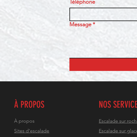
Téléphone
Message
*
À PROPOS
NOS SERVIC
À propos
Escalade sur roc
Sites d'escalade
Escalade sur glac