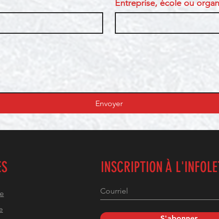
Entreprise, école ou organi
Envoyer
ES
INSCRIPTION À L'INFOL
he
e
S'abonner