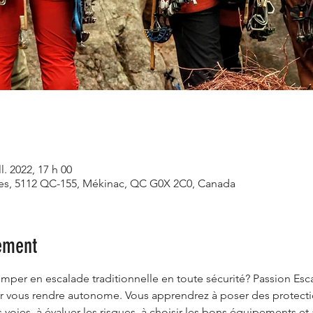
ll. 2022, 17 h 00
ives, 5112 QC-155, Mékinac, QC G0X 2C0, Canada
ement
mper en escalade traditionnelle en toute sécurité? Passion Esc
r vous rendre autonome. Vous apprendrez à poser des protections
es voies, à évaluer les risques, à choisir les bons équipements 