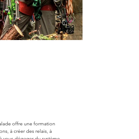
alade offre une formation 
, à créer des relais, à 
et à vous dégager du système 