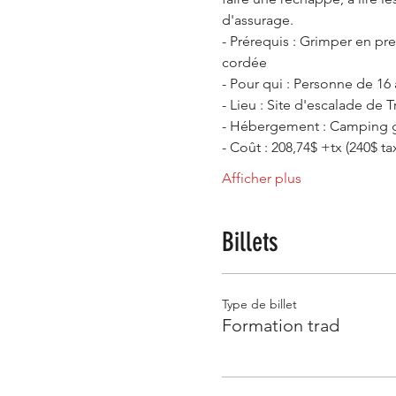
d'assurage.
- Prérequis : Grimper en pr
cordée
- Pour qui : Personne de 16
- Lieu : Site d'escalade de T
- Hébergement : Camping grat
- Coût : 208,74$ +tx (240$ ta
Afficher plus
Billets
Type de billet
Formation trad