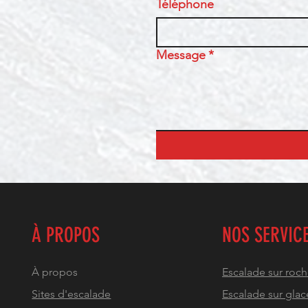
Téléphone
Message
*
À PROPOS
NOS SERVIC
À propos
Escalade sur roc
Sites d'escalade
Escalade sur glac