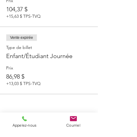
Prix
104,37 $
+15,63 $ TPS-TVQ
Vente expirée
Type de billet
Enfant/Étudiant Journée
Prix
86,98 $
+13,03 $ TPS-TVQ
Partager cet événement
Appelez-nous
Courriel