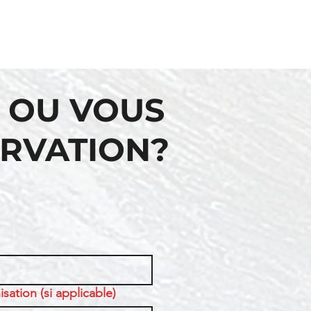
 OU VOUS
ERVATION?
sation (si applicable)