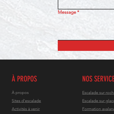
Message
*
À PROPOS
NOS SERVIC
À propos
Escalade sur roc
Sites d'escalade
Escalade sur glac
Activités à venir
Formation avalan