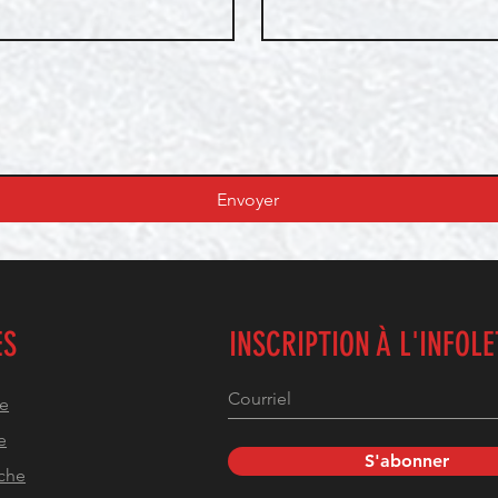
Envoyer
ES
INSCRIPTION À L'INFOL
he
e
S'abonner
che