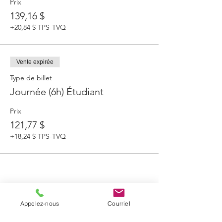
Prix
139,16 $
+20,84 $ TPS-TVQ
Vente expirée
Type de billet
Journée (6h) Étudiant
Prix
121,77 $
+18,24 $ TPS-TVQ
Partager cet événement
Appelez-nous
Courriel