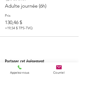
Adulte journée (6h)
Prix
130,46 $
+19,54 $ TPS-TVQ
Partager cet événement
Appelez-nous
Courriel
VOUS AVEZ DES
QUESTIONS OU VOUS
SOUHAITEZ FAIRE UNE