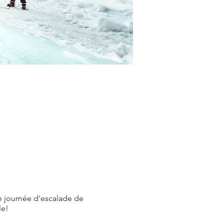
e journée d'escalade de
le!