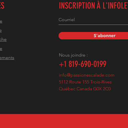
ES
INSCRIPTION À L'INFOL
he
e
S'abonner
che
pe
Nous joindre :
pements
+1
819-690-0199
info@passionescalade.com
5112 Route 155 Trois-Rives
Québec Canada G0X 2C0