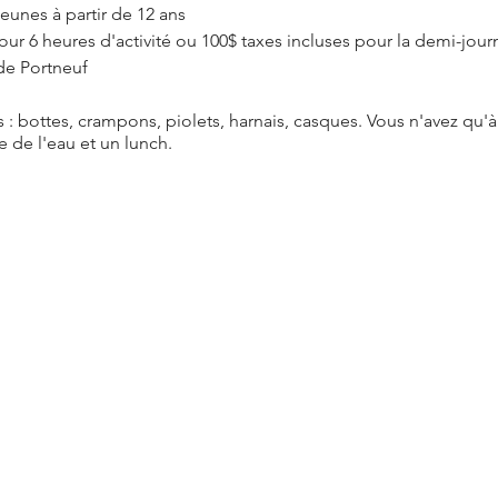
eunes à partir de 12 ans
our 6 heures d'activité ou 100$ taxes incluses pour la demi-jour
 de Portneuf
s : bottes, crampons, piolets, harnais, casques. Vous n'avez qu
 de l'eau et un lunch.
ès maintenant!